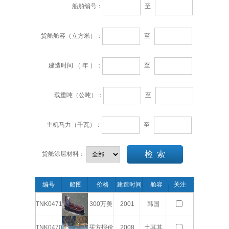
船舶编号：
至
货舱舱容（立方米）：
至
建造时间 （ 年 ）：
至
载重吨（公吨）：
至
主机马力（千瓦）：
至
货舱涂层材料：
编号
船图
价格
建造时间
舱容
关注
（CBFT）
TNK0471
300万美
2001
韩国
元
TNK0470
买方报价
2008
土耳其