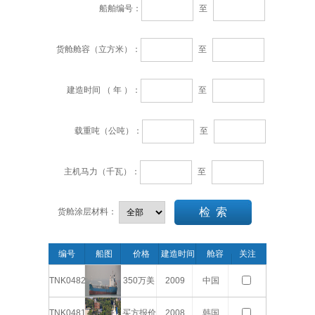
船舶编号：
至
货舱舱容（立方米）：
至
建造时间 （ 年 ）：
至
载重吨（公吨）：
至
主机马力（千瓦）：
至
货舱涂层材料：
编号
船图
价格
建造时间
舱容
关注
（CBFT）
TNK0482
350万美
2009
中国
元
TNK0481
买方报价
2008
韩国