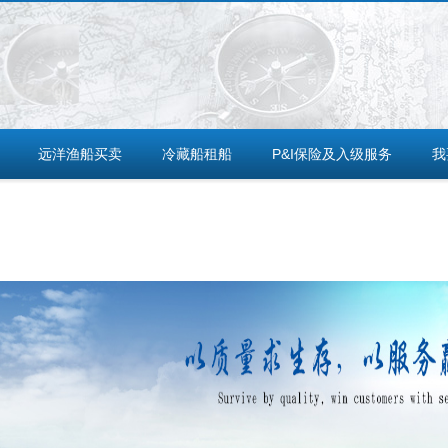
远洋渔船买卖
冷藏船租船
P&I保险及入级服务
我