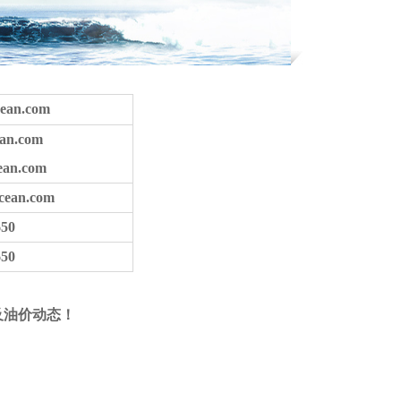
ean.com
ean.com
ean.com
cean.com
650
650
及油价动态！