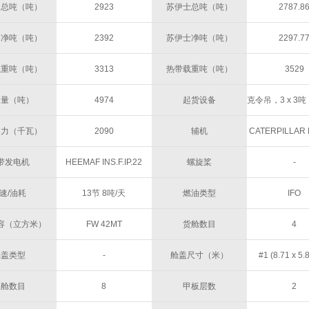
马总吨（吨）
2923
苏伊士总吨（吨）
2787.8
马净吨（吨）
2392
苏伊士净吨（吨）
2297.7
载重吨（吨）
3313
热带载重吨（吨）
3529
水量（吨）
4974
起货设备
克令吊，3 x 3吨， 
吨
马力（千瓦）
2090
辅机
CATERPILLAR
266HP @ 15
带发电机
HEEMAF INS.F.IP.22
螺旋桨
-
3ALT. ID375VDU60NN4,
速/油耗
13节 8吨/天
燃油类型
IFO
380V,
容（立方米）
FW 42MT
货舱数目
4
450KVA@1500RPM
舱盖类型
-
舱盖尺寸（米）
#1 (8.71 x 5.
#2,3,4 (9.4 x
隔舱数目
8
甲板层数
2