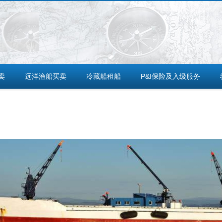
卖
远洋渔船买卖
冷藏船租船
P&I保险及入级服务