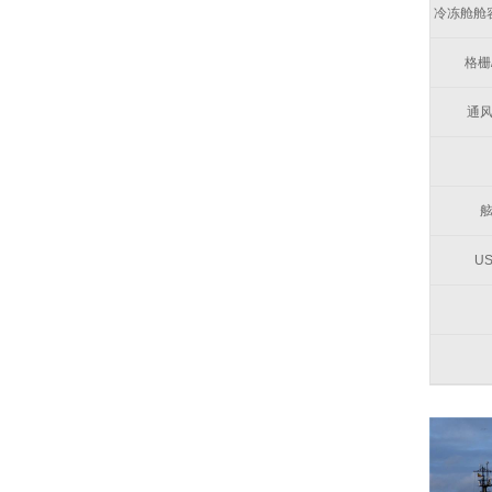
冷冻舱舱
格栅
通
U