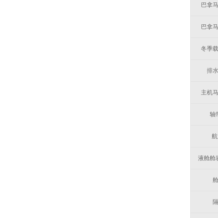
巴拿
巴拿
冬季
排
主机
轴
航
液舱舱