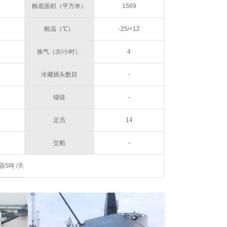
@1500RPM
舱底面积（平方米）
1569
舱温（℃）
-25/+12
换气（次/小时）
4
冷藏插头数目
-
锚链
-
定员
14
交船
-
5吨 /天