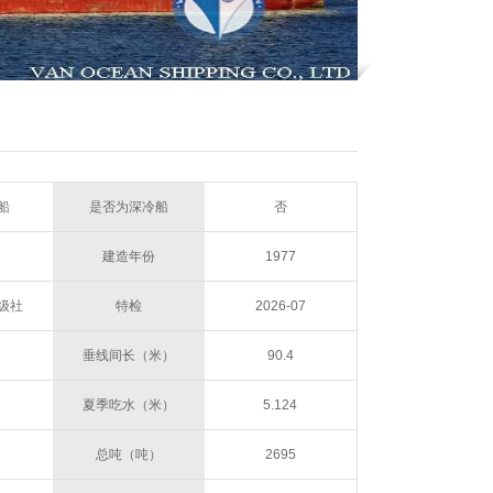
船
是否为深冷船
否
建造年份
1977
级社
特检
2026-07
垂线间长（米）
90.4
夏季吃水（米）
5.124
总吨（吨）
2695