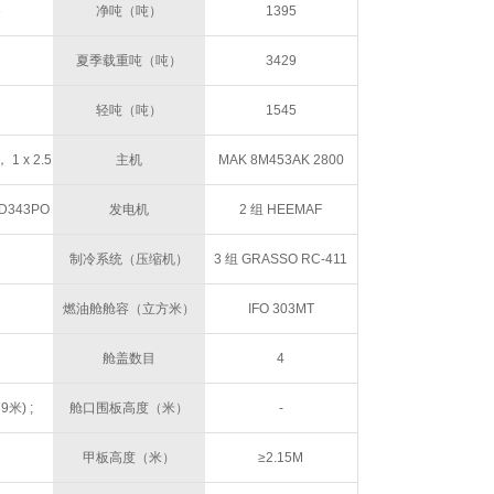
6
净吨（吨）
1395
7
夏季载重吨（吨）
3429
轻吨（吨）
1545
1 x 2.5
主机
MAK 8M453AK 2800
BHP 550 RPM
 D343PO
发电机
2 组 HEEMAF
00RPM
355VDT50NN4 380V,
制冷系统（压缩机）
3 组 GRASSO RC-411
250KVA @ 1500RPM 1
燃油舱舱容（立方米）
IFO 303MT
组 CATERPILLAR
舱盖数目
4
CAT00C18TLNB81567,
89米) ;
舱口围板高度（米）
-
400/230V, 700KVA
 8.52米)
甲板高度（米）
≥2.15M