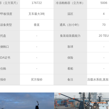
容（立方英尺）
176722
冷冻舱舱容（立方米）
5006
/甲板强度
叉车最大3吨
温区
4
风设备类型
垂直
通风（次/小时）
70
托盘
-
集装箱装载能力
20 TEU
舷侧舱口
-
靠球
-
SDA证书
-
保险
-
住舱
-
看船
-
报价
买方报价
备注
压载水系统,蒸发器