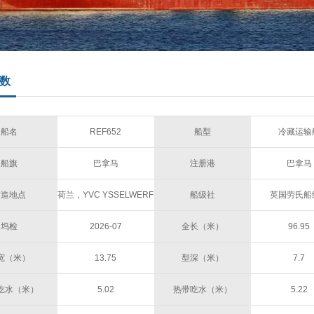
数
船名
REF652
船型
冷藏运输
船旗
巴拿马
注册港
巴拿马
建造地点
荷兰，YVC YSSELWERF
船级社
英国劳氏船
坞检
2026-07
全长（米）
96.95
宽（米）
13.75
型深（米）
7.7
吃水（米）
5.02
热带吃水（米）
5.22