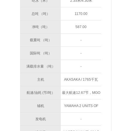
吃水（米）
2.35米/4.30米
总吨 （吨）
1170.00
净吨（吨）
587.00
载重吨 （吨）
-
国际吨 （吨）
-
满载排水量 （吨）
-
主机
AKASAKA / 1765千瓦
(2400PS)
航速/油耗 (节/吨）
最大航速12.67节，MGO
6.5吨/天
辅机
YAMAHA 2 UNITS OF
780KW; 2UNITS OF
发电机
-