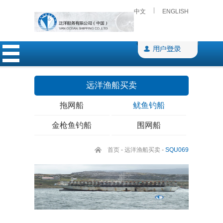
中文
ENGLISH
远洋渔船买卖
拖网船
鱿鱼钓船
金枪鱼钓船
围网船
首页
-
远洋渔船买卖
-
SQU069