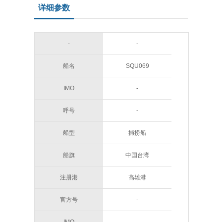
详细参数
-
-
船名
SQU069
IMO
-
呼号
-
船型
捕捞船
船旗
中国台湾
注册港
高雄港
官方号
-