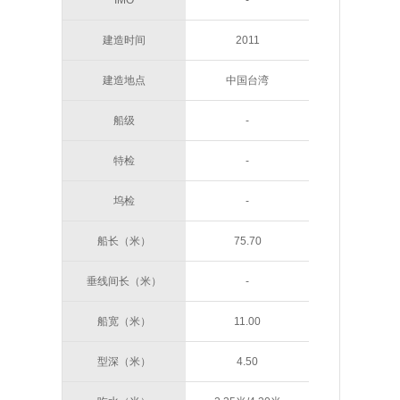
IMO
-
建造时间
2011
建造地点
中国台湾
船级
-
特检
-
坞检
-
船长（米）
75.70
垂线间长（米）
-
船宽（米）
11.00
型深（米）
4.50