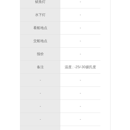
鱿鱼灯
-
水下灯
-
看船地点
-
交船地点
-
报价
-
备注
温度.: -25/-30摄氏度
-
-
-
-
-
-
-
-