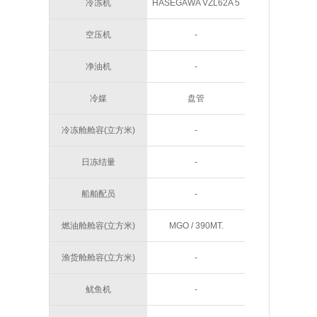
480KW
冷冻机
HASEGAWA VZL62A 5
台
空压机
-
净油机
-
冷媒
盘管
冷冻舱舱容(立方米)
-
日冻结量
-
船舶配员
-
燃油舱舱容(立方米)
MGO / 390MT.
渔货舱舱容(立方米)
-
鱿鱼机
-