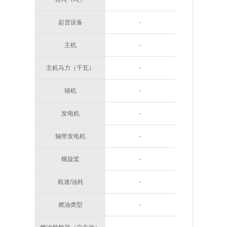
起货设备
-
主机
-
主机马力（千瓦）
-
辅机
-
发电机
-
轴带发电机
-
螺旋桨
-
航速/油耗
-
燃油类型
-