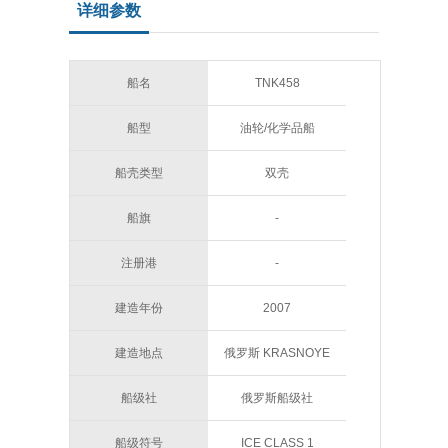
详细参数
船名
TNK458
船型
油轮/化学品船
船壳类型
双壳
船旗
-
注册港
-
建造年份
2007
建造地点
俄罗斯 KRASNOYE
SORMOVO
船级社
俄罗斯船级社
船级符号
ICE CLASS 1