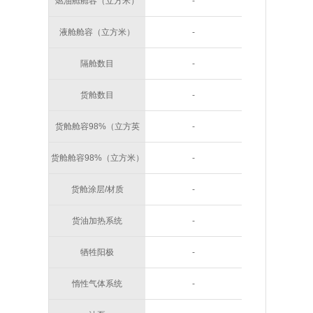
燃油舱舱容（立方米）
-
液舱舱容（立方米）
-
隔舱数目
-
货舱数目
-
货舱舱容98%（立方英
-
尺）
货舱舱容98%（立方米）
-
货舱涂层/材质
-
货油加热系统
-
牺牲阳极
-
惰性气体系统
-