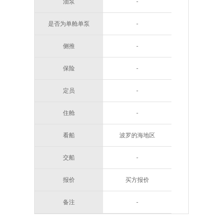
油泵
-
是否为单舱单泵
-
侧推
-
保险
-
定员
-
住舱
-
看船
波罗的海地区
交船
-
报价
买方报价
备注
-