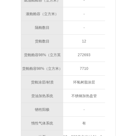
燃油舱舱容（立方米）
-
液舱舱容（立方米）
-
隔舱数目
-
货舱数目
12
货舱舱容98%（立方英
272693
尺）
货舱舱容98%（立方米）
7710
货舱涂层/材质
环氧树脂涂层
货油加热系统
不锈钢加热盘管
牺牲阳极
-
惰性气体系统
有