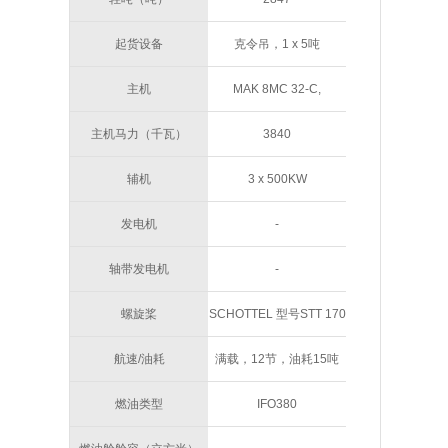
起货设备
克令吊，1 x 5吨
主机
MAK 8MC 32-C,
5217BHP 600 RPM
主机马力（千瓦）
3840
辅机
3 x 500KW
发电机
-
轴带发电机
-
螺旋桨
SCHOTTEL 型号STT 170
LK , 4桨叶
航速/油耗
满载，12节，油耗15吨
压载，13节，油耗13吨
燃油类型
IFO380