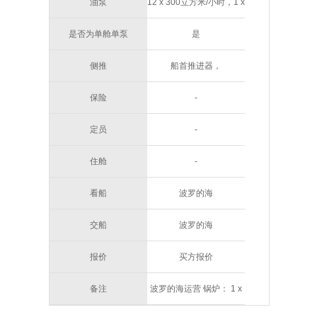
油泵
12 x 300立方米/小时，1 x
1300立方米/小时，深井
是否为单舱单泵
是
离心泵
侧推
船首推进器，
350KW/475BHP
保险
-
定员
-
住舱
-
看船
波罗的海
交船
波罗的海
报价
买方报价
备注
波罗的海运营 锅炉： 1 x