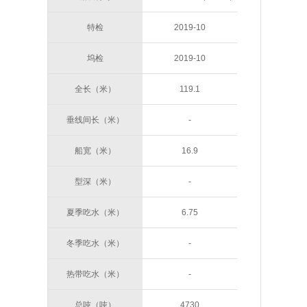
STERN LINE
特检
2019-10
坞检
2019-10
全长（米）
119.1
垂线间长（米）
-
船宽（米）
16.9
型深（米）
-
夏季吃水（米）
6.75
冬季吃水（米）
-
热带吃水（米）
-
总吨（吨）
4730