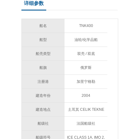
详细参数
船名
TNK400
船型
油轮/化学品船
船壳类型
双壳 / 双底
船旗
俄罗斯
注册港
加里宁格勒
建造年份
2004
建造地点
土耳其 CELIK TEKNE
船级社
法国船级社
船级符号
ICE CLASS 1A, IMO 2,