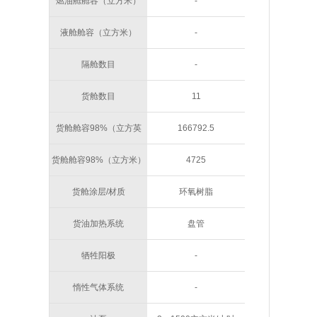
燃油舱舱容（立方米）
-
液舱舱容（立方米）
-
隔舱数目
-
货舱数目
11
货舱舱容98%（立方英
166792.5
尺）
货舱舱容98%（立方米）
4725
货舱涂层/材质
环氧树脂
货油加热系统
盘管
牺牲阳极
-
惰性气体系统
-