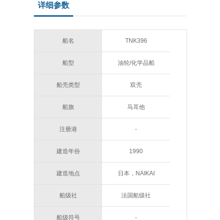
详细参数
船名
TNK396
船型
油轮/化学品船
船壳类型
双壳
船旗
马耳他
注册港
-
建造年份
1990
建造地点
日本，NAIKAI
SHIPBUILDING
船级社
法国船级社
船级符号
-