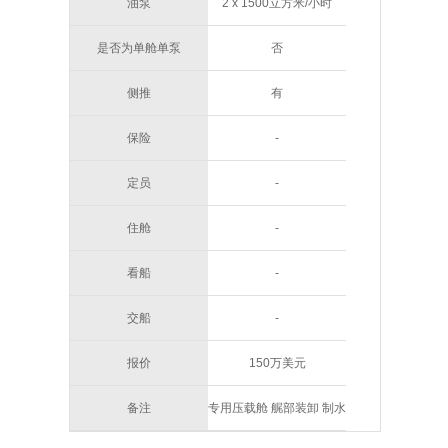
油泵
2 x 1500立方米/小时
是否为单舱单泵
否
侧推
有
保险
-
定员
-
住舱
-
看船
-
交船
-
报价
150万美元
备注
专用压载舱 艉部装卸 制水