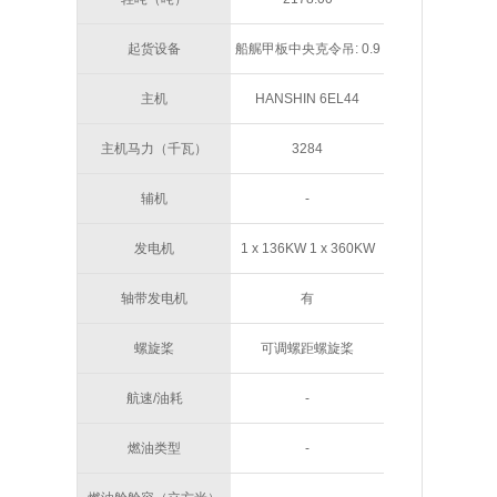
起货设备
船艉甲板中央克令吊: 0.9
吨 11米 右舷甲板主克令
主机
HANSHIN 6EL44
吊: 0.9吨 11米
4400BHP
主机马力（千瓦）
3284
辅机
-
发电机
1 x 136KW 1 x 360KW
轴带发电机
有
螺旋桨
可调螺距螺旋桨
航速/油耗
-
燃油类型
-